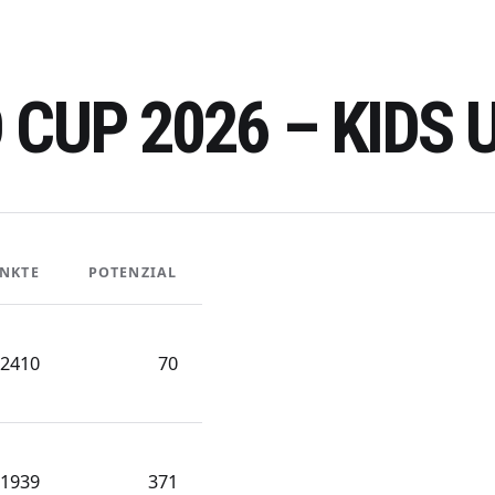
CUP 2026 – KIDS 
NKTE
POTENZIAL
2410
70
1939
371