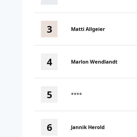
3
Matti Allgeier
4
Marlon Wendlandt
5
****
6
Jannik Herold