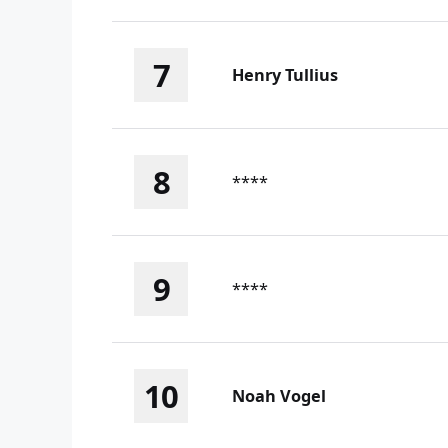
7
Henry Tullius
8
****
9
****
10
Noah Vogel