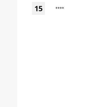
15
****