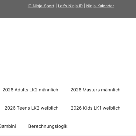
IG Ninja-Sport
|
Let's Ninja ID
|
Ninja-Kalender
2026 Adults LK2 männlich
2026 Masters männlich
2026 Teens LK2 weiblich
2026 Kids LK1 weiblich
Bambini
Berechnungslogik