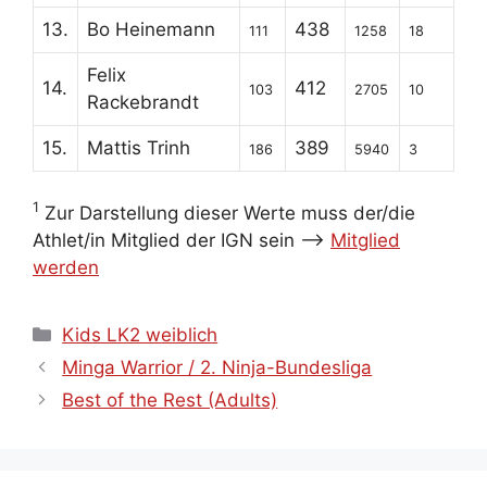
13.
Bo Heinemann
438
111
1258
18
Felix
14.
412
103
2705
10
Rackebrandt
15.
Mattis Trinh
389
186
5940
3
1
Zur Darstellung dieser Werte muss der/die
Athlet/in Mitglied der IGN sein -->
Mitglied
werden
Kategorien
Kids LK2 weiblich
Minga Warrior / 2. Ninja-Bundesliga
Best of the Rest (Adults)