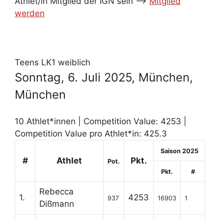
Athlet/in Mitglied der IGN sein -->
Mitglied
werden
Teens LK1 weiblich
Sonntag, 6. Juli 2025, München,
München
10 Athlet*innen | Competition Value: 4253 |
Competition Value pro Athlet*in: 425.3
Saison 2025
#
Athlet
Pkt.
Pot.
Pkt.
#
Rebecca
1.
4253
937
16903
1
Dißmann