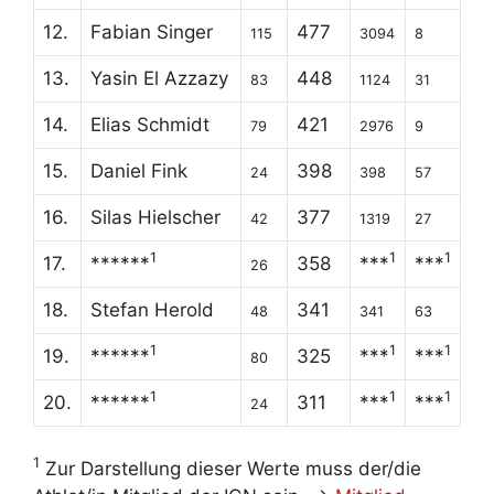
12.
Fabian Singer
477
115
3094
8
13.
Yasin El Azzazy
448
83
1124
31
14.
Elias Schmidt
421
79
2976
9
15.
Daniel Fink
398
24
398
57
16.
Silas Hielscher
377
42
1319
27
1
1
1
17.
******
358
***
***
26
18.
Stefan Herold
341
48
341
63
1
1
1
19.
******
325
***
***
80
1
1
1
20.
******
311
***
***
24
1
Zur Darstellung dieser Werte muss der/die