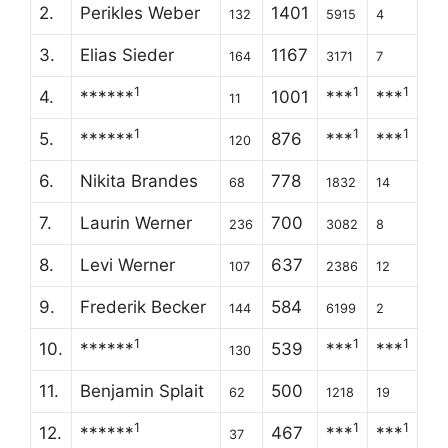
2.
Perikles Weber
1401
132
5915
4
3.
Elias Sieder
1167
164
3171
7
1
1
1
4.
******
1001
***
***
11
1
1
1
5.
******
876
***
***
120
6.
Nikita Brandes
778
68
1832
14
7.
Laurin Werner
700
236
3082
8
8.
Levi Werner
637
107
2386
12
9.
Frederik Becker
584
144
6199
2
1
1
1
10.
******
539
***
***
130
11.
Benjamin Splait
500
62
1218
19
1
1
1
12.
******
467
***
***
37