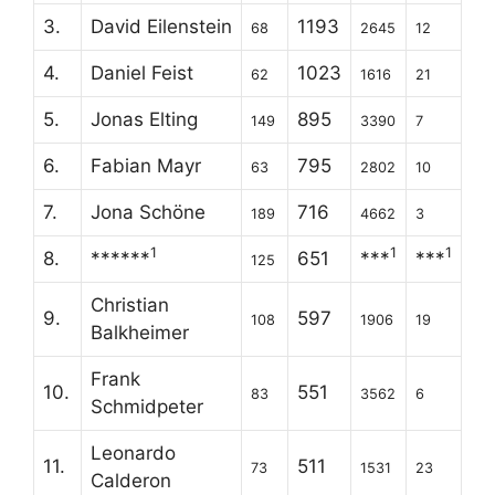
3.
David Eilenstein
1193
68
2645
12
4.
Daniel Feist
1023
62
1616
21
5.
Jonas Elting
895
149
3390
7
6.
Fabian Mayr
795
63
2802
10
7.
Jona Schöne
716
189
4662
3
1
1
1
8.
******
651
***
***
125
Christian
9.
597
108
1906
19
Balkheimer
Frank
10.
551
83
3562
6
Schmidpeter
Leonardo
11.
511
73
1531
23
Calderon