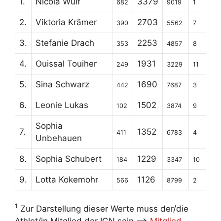
1.
Nicola Wulf
3379
682
9019
1
2.
Viktoria Krämer
2703
390
5562
7
3.
Stefanie Drach
2253
353
4857
8
4.
Ouissal Touiher
1931
249
3229
11
5.
Sina Schwarz
1690
442
7687
3
6.
Leonie Lukas
1502
102
3874
9
Sophia
7.
1352
411
6783
4
Unbehauen
8.
Sophia Schubert
1229
184
3347
10
9.
Lotta Kokemohr
1126
566
8799
2
1
Zur Darstellung dieser Werte muss der/die