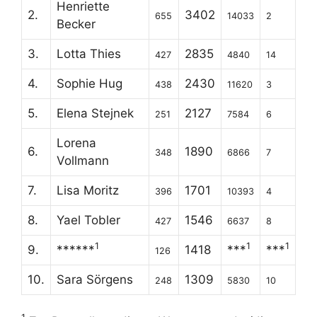
Henriette
2.
3402
655
14033
2
Becker
3.
Lotta Thies
2835
427
4840
14
4.
Sophie Hug
2430
438
11620
3
5.
Elena Stejnek
2127
251
7584
6
Lorena
6.
1890
348
6866
7
Vollmann
7.
Lisa Moritz
1701
396
10393
4
8.
Yael Tobler
1546
427
6637
8
1
1
1
9.
******
1418
***
***
126
10.
Sara Sörgens
1309
248
5830
10