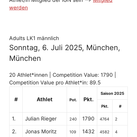
Athlet/in Mitglied der IGN sein -->
Mitglied
werden
Adults LK1 männlich
Sonntag, 6. Juli 2025, München,
München
20 Athlet*innen | Competition Value: 1790 |
Competition Value pro Athlet*in: 89.5
Saison 2025
#
Athlet
Pkt.
Pot.
Pkt.
#
1.
Julian Rieger
1790
240
4764
2
2.
Jonas Moritz
1432
109
4582
4