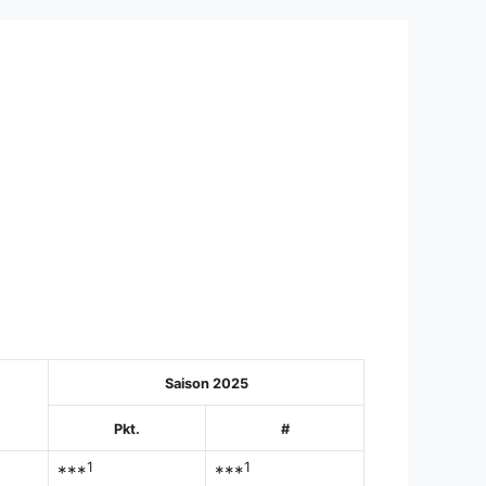
s
Saison 2025
Pkt.
#
1
1
***
***