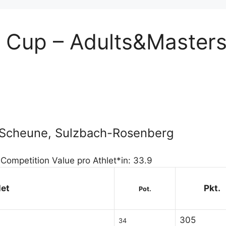
a Cup – Adults&Master
a-Scheune, Sulzbach-Rosenberg
 Competition Value pro Athlet*in: 33.9
let
Pkt.
Pot.
305
34