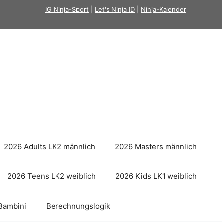
IG Ninja-Sport
|
Let's Ninja ID
|
Ninja-Kalender
2026 Adults LK2 männlich
2026 Masters männlich
2026 Teens LK2 weiblich
2026 Kids LK1 weiblich
Bambini
Berechnungslogik