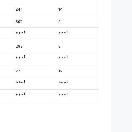
244
14
697
3
1
1
***
***
293
9
1
1
***
***
273
12
1
1
***
***
1
1
***
***