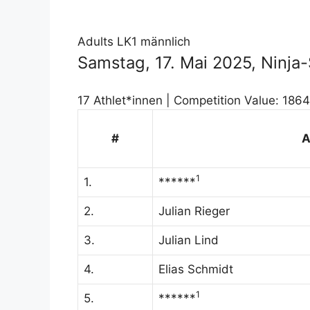
Adults LK1 männlich
Samstag, 17. Mai 2025, Ninj
17 Athlet*innen | Competition Value: 1864
#
A
1
1.
******
2.
Julian Rieger
3.
Julian Lind
4.
Elias Schmidt
1
5.
******