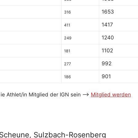
1653
316
1417
411
1240
249
1102
181
992
277
901
186
e Athlet/in Mitglied der IGN sein -->
Mitglied werden
a-Scheune, Sulzbach-Rosenberg