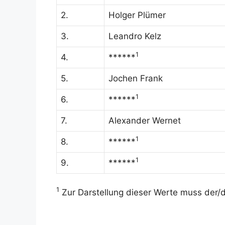
2.
Holger Plümer
3.
Leandro Kelz
1
4.
******
5.
Jochen Frank
1
6.
******
7.
Alexander Wernet
1
8.
******
1
9.
******
1
Zur Darstellung dieser Werte muss der/di