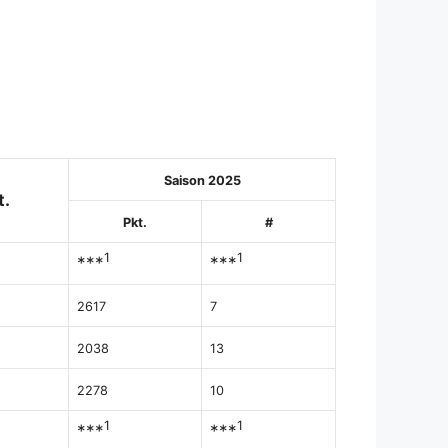
Saison 2025
t.
Pkt.
#
1
1
***
***
2617
7
2038
13
2278
10
1
1
***
***