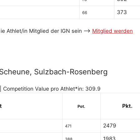
373
66
e Athlet/in Mitglied der IGN sein -->
Mitglied werden
a-Scheune, Sulzbach-Rosenberg
| Competition Value pro Athlet*in: 309.9
t
Pkt.
Pot.
2479
471
1983
388