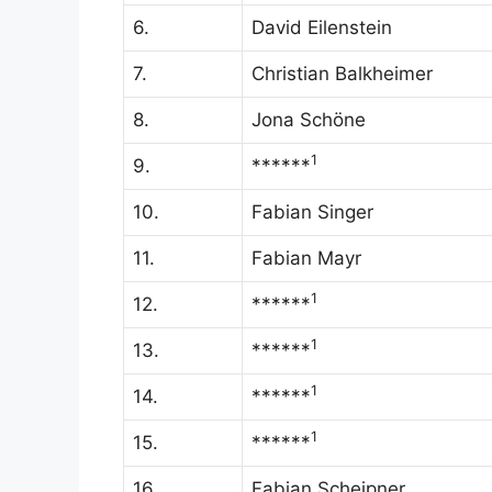
6.
David Eilenstein
7.
Christian Balkheimer
8.
Jona Schöne
1
9.
******
10.
Fabian Singer
11.
Fabian Mayr
1
12.
******
1
13.
******
1
14.
******
1
15.
******
16.
Fabian Scheipner