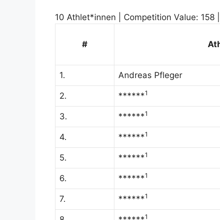
10 Athlet*innen | Competition Value: 158 |
#
At
1.
Andreas Pfleger
1
2.
******
1
3.
******
1
4.
******
1
5.
******
1
6.
******
1
7.
******
1
8.
******