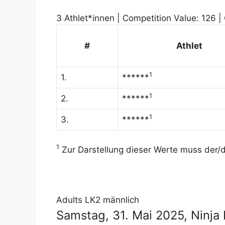
3 Athlet*innen | Competition Value: 126 |
#
Athlet
1
1.
******
1
2.
******
1
3.
******
1
Zur Darstellung dieser Werte muss der/di
Adults LK2 männlich
Samstag, 31. Mai 2025, Ninja