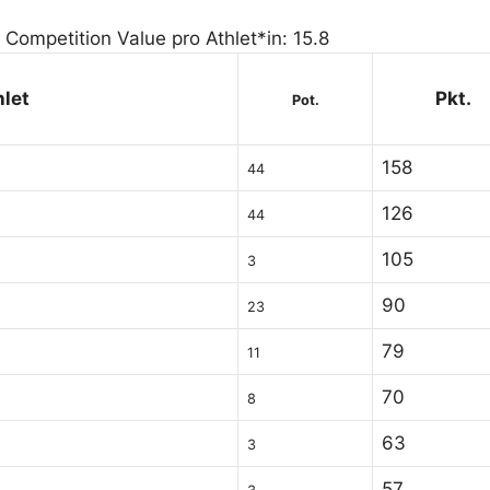
 Competition Value pro Athlet*in: 15.8
hlet
Pkt.
Pot.
158
44
126
44
105
3
90
23
79
11
70
8
63
3
57