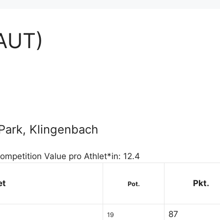
(AUT)
 Park, Klingenbach
ompetition Value pro Athlet*in: 12.4
et
Pkt.
Pot.
87
19