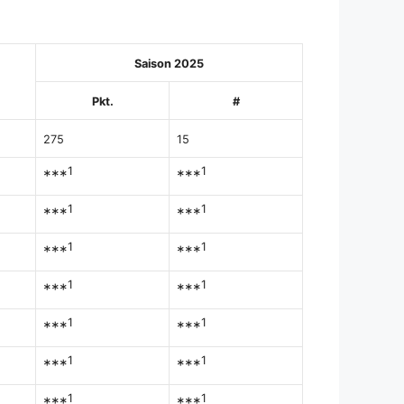
Saison 2025
Pkt.
#
275
15
1
1
***
***
1
1
***
***
1
1
***
***
1
1
***
***
1
1
***
***
1
1
***
***
1
1
***
***