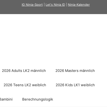
IG Ninja-Sport
|
Let's Ninja ID
|
Ninja-Kalender
2026 Adults LK2 männlich
2026 Masters männlich
2026 Teens LK2 weiblich
2026 Kids LK1 weiblich
Bambini
Berechnungslogik