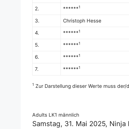
1
2.
******
3.
Christoph Hesse
1
4.
******
1
5.
******
1
6.
******
1
7.
******
1
Zur Darstellung dieser Werte muss der/di
Adults LK1 männlich
Samstag, 31. Mai 2025, Ninja