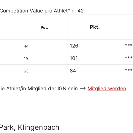
 Competition Value pro Athlet*in: 42
Pkt.
Pot.
126
***
44
101
***
19
84
***
63
e Athlet/in Mitglied der IGN sein -->
Mitglied werden
 Park, Klingenbach