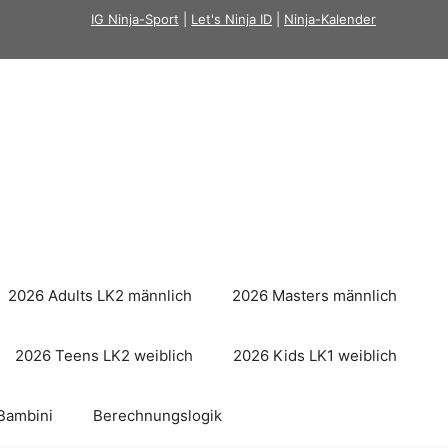
IG Ninja-Sport
|
Let's Ninja ID
|
Ninja-Kalender
2026 Adults LK2 männlich
2026 Masters männlich
2026 Teens LK2 weiblich
2026 Kids LK1 weiblich
Bambini
Berechnungslogik