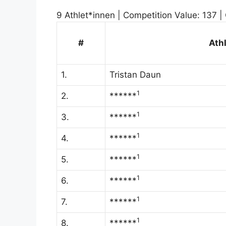
9 Athlet*innen | Competition Value: 137 | 
#
Ath
1.
Tristan Daun
1
2.
******
1
3.
******
1
4.
******
1
5.
******
1
6.
******
1
7.
******
1
8.
******