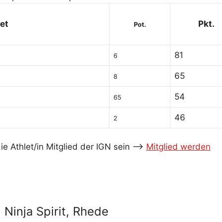
et
Pkt.
Pot.
81
6
65
8
54
65
46
2
e Athlet/in Mitglied der IGN sein -->
Mitglied werden
Ninja Spirit, Rhede