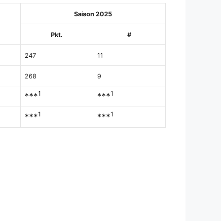
Saison 2025
Pkt.
#
247
11
268
9
1
1
***
***
1
1
***
***