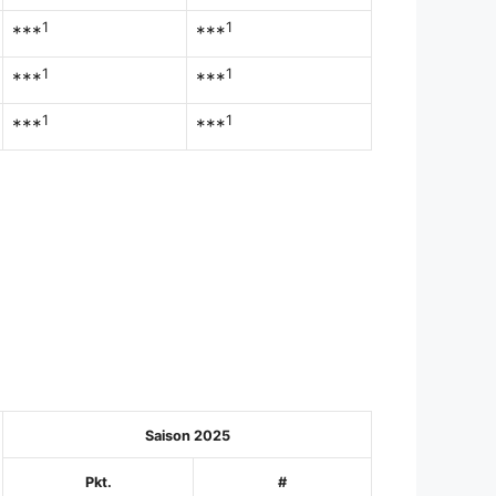
1
1
***
***
1
1
***
***
1
1
***
***
Saison 2025
Pkt.
#