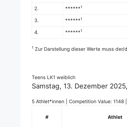
1
2.
******
1
3.
******
1
4.
******
1
Zur Darstellung dieser Werte muss der/di
Teens LK1 weiblich
Samstag, 13. Dezember 2025, 
5 Athlet*innen | Competition Value: 1148 
#
Athlet