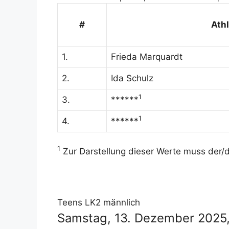
#
Athl
1.
Frieda Marquardt
2.
Ida Schulz
1
3.
******
1
4.
******
1
Zur Darstellung dieser Werte muss der/di
Teens LK2 männlich
Samstag, 13. Dezember 2025, 