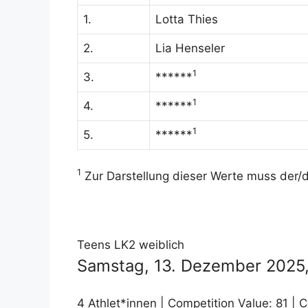
1.
Lotta Thies
2.
Lia Henseler
1
3.
******
1
4.
******
1
5.
******
1
Zur Darstellung dieser Werte muss der/di
Teens LK2 weiblich
Samstag, 13. Dezember 2025, 
4 Athlet*innen | Competition Value: 81 | C