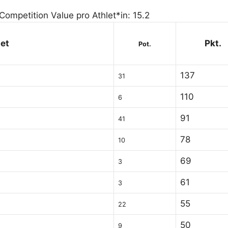
Competition Value pro Athlet*in: 15.2
let
Pkt.
Pot.
137
31
110
6
91
41
78
10
69
3
61
3
55
22
50
9