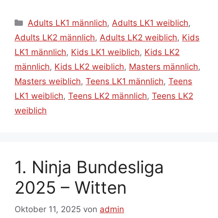
Kategorien
Adults LK1 männlich
,
Adults LK1 weiblich
,
Adults LK2 männlich
,
Adults LK2 weiblich
,
Kids
LK1 männlich
,
Kids LK1 weiblich
,
Kids LK2
männlich
,
Kids LK2 weiblich
,
Masters männlich
,
Masters weiblich
,
Teens LK1 männlich
,
Teens
LK1 weiblich
,
Teens LK2 männlich
,
Teens LK2
weiblich
1. Ninja Bundesliga
2025 – Witten
Oktober 11, 2025
von
admin