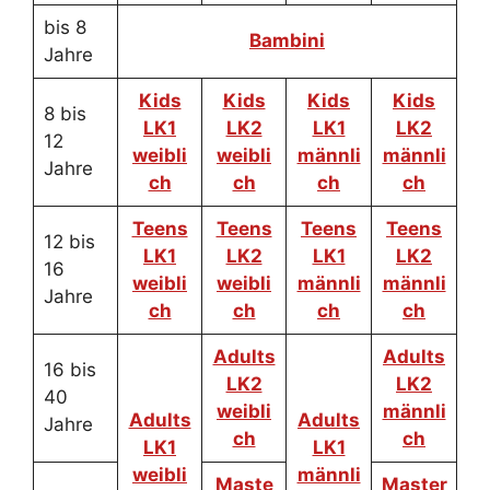
bis 8
Bambini
Jahre
Kids
Kids
Kids
Kids
8 bis
LK1
LK2
LK1
LK2
12
weibli
weibli
männli
männli
Jahre
ch
ch
ch
ch
Teens
Teens
Teens
Teens
12 bis
LK1
LK2
LK1
LK2
16
weibli
weibli
männli
männli
Jahre
ch
ch
ch
ch
Adults
Adults
16 bis
LK2
LK2
40
weibli
männli
Adults
Adults
Jahre
ch
ch
LK1
LK1
weibli
männli
Maste
Master