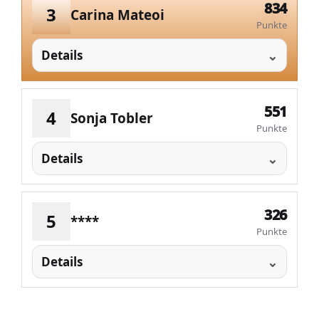
834
3
Carina Mateoi
Punkte
Details
551
4
Sonja Tobler
Punkte
Details
326
5
****
Punkte
Details