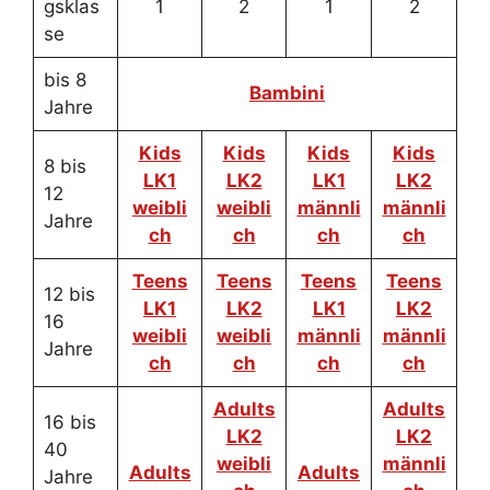
gsklas
1
2
1
2
se
bis 8
Bambini
Jahre
Kids
Kids
Kids
Kids
8 bis
LK1
LK2
LK1
LK2
12
weibli
weibli
männli
männli
Jahre
ch
ch
ch
ch
Teens
Teens
Teens
Teens
12 bis
LK1
LK2
LK1
LK2
16
weibli
weibli
männli
männli
Jahre
ch
ch
ch
ch
Adults
Adults
16 bis
LK2
LK2
40
weibli
männli
Adults
Adults
Jahre