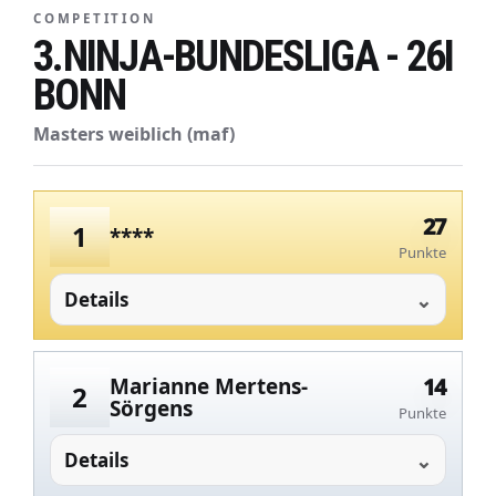
COMPETITION
3.NINJA-BUNDESLIGA - 26I
BONN
Masters weiblich (maf)
27
1
****
Punkte
Details
Marianne Mertens-
14
2
Sörgens
Punkte
Details