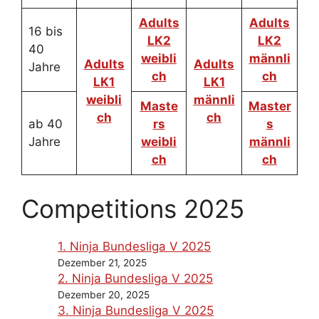
Adults
Adults
16 bis
LK2
LK2
40
weibli
männli
Adults
Adults
Jahre
ch
ch
LK1
LK1
weibli
männli
Maste
Master
ch
ch
ab 40
rs
s
Jahre
weibli
männli
ch
ch
Competitions 2025
1. Ninja Bundesliga V 2025
Dezember 21, 2025
2. Ninja Bundesliga V 2025
Dezember 20, 2025
3. Ninja Bundesliga V 2025