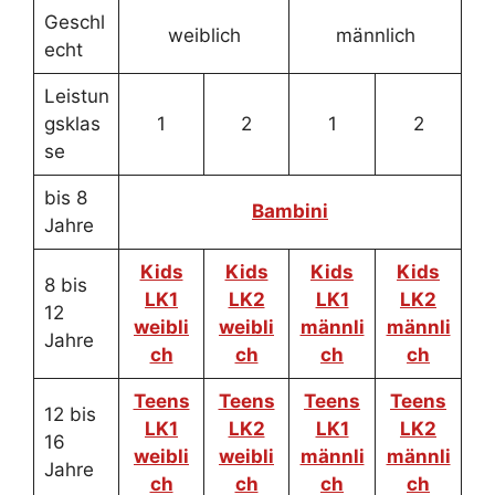
Geschl
weiblich
männlich
echt
Leistun
gsklas
1
2
1
2
se
bis 8
Bambini
Jahre
Kids
Kids
Kids
Kids
8 bis
LK1
LK2
LK1
LK2
12
weibli
weibli
männli
männli
Jahre
ch
ch
ch
ch
Teens
Teens
Teens
Teens
12 bis
LK1
LK2
LK1
LK2
16
weibli
weibli
männli
männli
Jahre
ch
ch
ch
ch