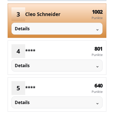
1002
3
Cleo Schneider
Punkte
Details
801
4
****
Punkte
Details
640
5
****
Punkte
Details