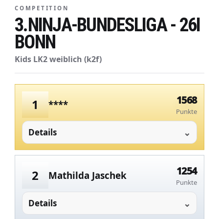
COMPETITION
3.NINJA-BUNDESLIGA - 26I
BONN
Kids LK2 weiblich (k2f)
1568
1
****
Punkte
Details
1254
2
Mathilda Jaschek
Punkte
Details