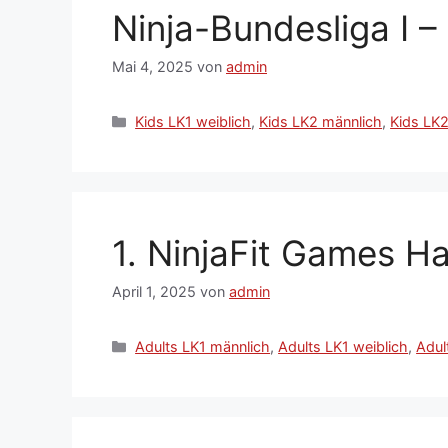
Ninja-Bundesliga I –
Mai 4, 2025
von
admin
Kategorien
Kids LK1 weiblich
,
Kids LK2 männlich
,
Kids LK2
1. NinjaFit Games H
April 1, 2025
von
admin
Kategorien
Adults LK1 männlich
,
Adults LK1 weiblich
,
Adul