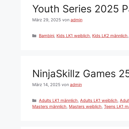
Youth Series 2025 P
März 29, 2025
von
admin
Kategorien
Bambini
,
Kids LK1 weiblich
,
Kids LK2 männlich
NinjaSkillz Games 25
März 14, 2025
von
admin
Kategorien
Adults LK1 männlich
,
Adults LK1 weiblich
,
Adul
Masters männlich
,
Masters weiblich
,
Teens LK1 m