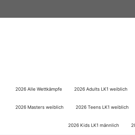
Zum
Inhalt
springen
2026 Alle Wettkämpfe
2026 Adults LK1 weiblich
2026 Masters weiblich
2026 Teens LK1 weiblich
2026 Kids LK1 männlich
2