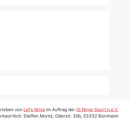
trieben von
Let's Ninja
im Auftrag der
IG Ninja-Sport n.e.V.
ntwortlich: Steffen Moritz, Oderstr. 30b, 53332 Bornheim