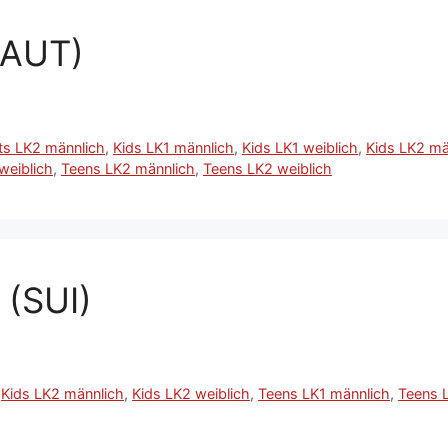
(AUT)
ts LK2 männlich
,
Kids LK1 männlich
,
Kids LK1 weiblich
,
Kids LK2 mä
weiblich
,
Teens LK2 männlich
,
Teens LK2 weiblich
 (SUI)
,
Kids LK2 männlich
,
Kids LK2 weiblich
,
Teens LK1 männlich
,
Teens L