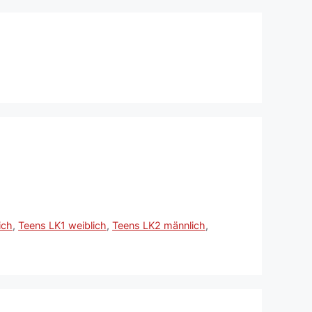
ich
,
Teens LK1 weiblich
,
Teens LK2 männlich
,