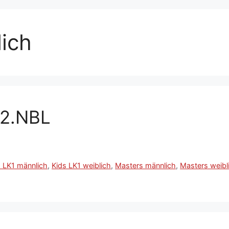
ich
 2.NBL
s LK1 männlich
,
Kids LK1 weiblich
,
Masters männlich
,
Masters weibl