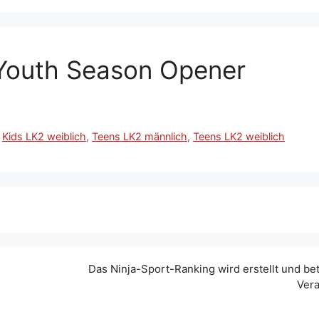
 Youth Season Opener
,
Kids LK2 weiblich
,
Teens LK2 männlich
,
Teens LK2 weiblich
Das Ninja-Sport-Ranking wird erstellt und be
Vera