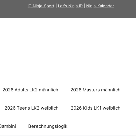
IG Ninja-Sport
|
Let's Ninja ID
|
Ninja-Kalender
2026 Adults LK2 männlich
2026 Masters männlich
2026 Teens LK2 weiblich
2026 Kids LK1 weiblich
Bambini
Berechnungslogik