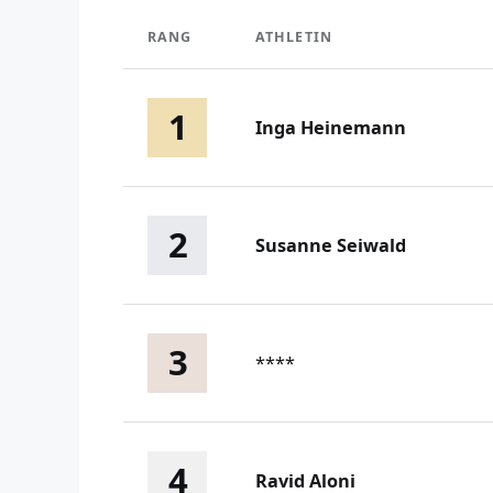
RANG
ATHLETIN
1
Inga Heinemann
2
Susanne Seiwald
3
****
4
Ravid Aloni