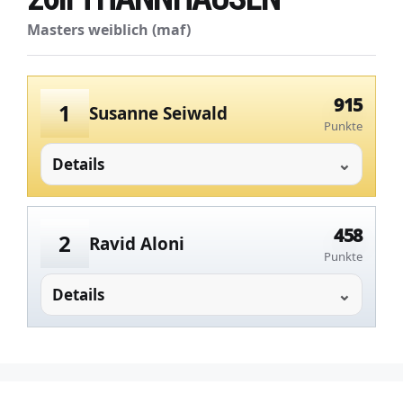
Masters weiblich (maf)
915
1
Susanne Seiwald
Punkte
Details
458
2
Ravid Aloni
Punkte
Details