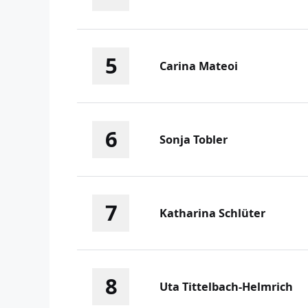
5
Carina Mateoi
6
Sonja Tobler
7
Katharina Schlüter
8
Uta Tittelbach-Helmrich