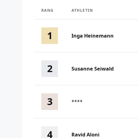
RANG
ATHLETIN
1
Inga Heinemann
2
Susanne Seiwald
3
****
4
Ravid Aloni