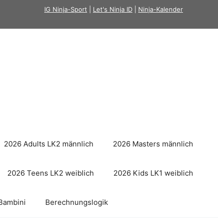
IG Ninja-Sport
|
Let's Ninja ID
|
Ninja-Kalender
2026 Adults LK2 männlich
2026 Masters männlich
2026 Teens LK2 weiblich
2026 Kids LK1 weiblich
Bambini
Berechnungslogik