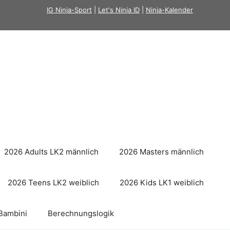
IG Ninja-Sport
|
Let's Ninja ID
|
Ninja-Kalender
2026 Adults LK2 männlich
2026 Masters männlich
2026 Teens LK2 weiblich
2026 Kids LK1 weiblich
Bambini
Berechnungslogik