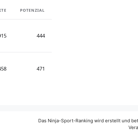
KTE
POTENZIAL
915
444
458
471
Das Ninja-Sport-Ranking wird erstellt und be
Vera