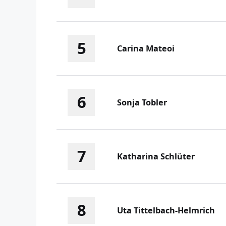
5
Carina Mateoi
6
Sonja Tobler
7
Katharina Schlüter
8
Uta Tittelbach-Helmrich