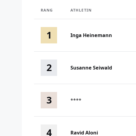
RANG
ATHLETIN
1
Inga Heinemann
2
Susanne Seiwald
3
****
4
Ravid Aloni