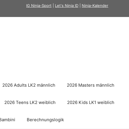
IG Ninja-Sport
|
Let's Ninja ID
|
Ninja-Kalender
2026 Adults LK2 männlich
2026 Masters männlich
2026 Teens LK2 weiblich
2026 Kids LK1 weiblich
Bambini
Berechnungslogik