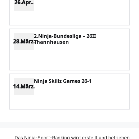
26.Apr..
Platz 1
Punkte 1628
CV 1628
Potenzial 450
2.Ninja-Bundesliga – 26II
28.März.
Thannhausen
Platz 1
Punkte 915
CV 915
Potenzial 444
Ninja Skillz Games 26-1
14.März.
Platz 2
Punkte 1519
CV 1951
Potenzial 449
Das Ninja-Sport-Ranking wird erstellt und betrieben