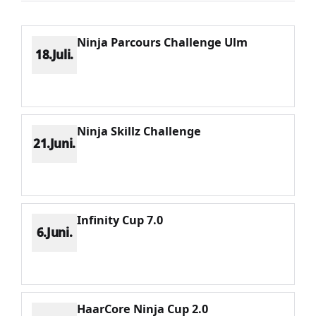
Ninja Parcours Challenge Ulm
18.Juli.
Platz 1
Punkte 656
CV 656
Potenzial 502
Ninja Skillz Challenge
21.Juni.
Platz 2
Punkte 845
CV 1123
Potenzial 468
Infinity Cup 7.0
6.Juni.
Platz 1
Punkte 1054
CV 1054
Potenzial 486
HaarCore Ninja Cup 2.0