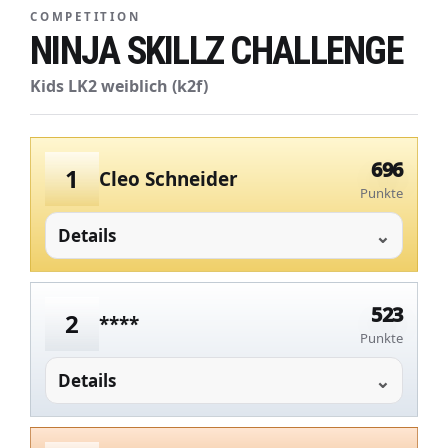
COMPETITION
NINJA SKILLZ CHALLENGE
Kids LK2 weiblich (k2f)
696
1
Cleo Schneider
Punkte
Details
523
2
****
Punkte
Details