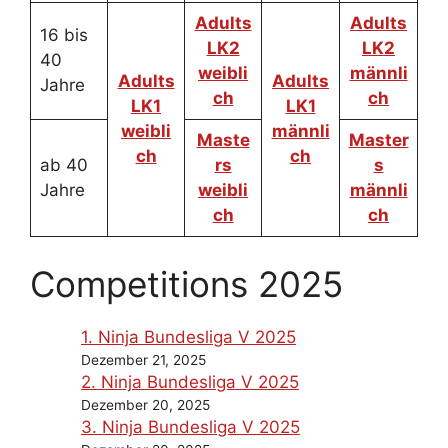
Adults
Adults
16 bis
LK2
LK2
40
weibli
männli
Adults
Adults
Jahre
ch
ch
LK1
LK1
weibli
männli
Maste
Master
ch
ch
ab 40
rs
s
Jahre
weibli
männli
ch
ch
Competitions 2025
1. Ninja Bundesliga V 2025
Dezember 21, 2025
2. Ninja Bundesliga V 2025
Dezember 20, 2025
3. Ninja Bundesliga V 2025