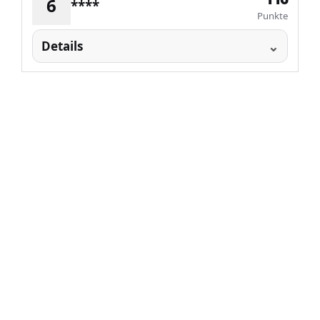
6
****
Punkte
Details