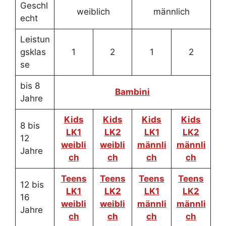
Geschl
weiblich
männlich
echt
Leistun
gsklas
1
2
1
2
se
bis 8
Bambini
Jahre
Kids
Kids
Kids
Kids
8 bis
LK1
LK2
LK1
LK2
12
weibli
weibli
männli
männli
Jahre
ch
ch
ch
ch
Teens
Teens
Teens
Teens
12 bis
LK1
LK2
LK1
LK2
16
weibli
weibli
männli
männli
Jahre
ch
ch
ch
ch