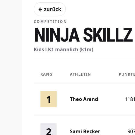
← zurück
COMPETITION
NINJA SKILL
Kids LK1 männlich (k1m)
RANG
ATHLETIN
PUNKT
1
Theo Arend
118
2
Sami Becker
90