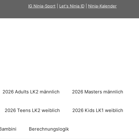
IG Ninja-Sport
|
Let's Ninja ID
|
Ninja-Kalender
2026 Adults LK2 männlich
2026 Masters männlich
2026 Teens LK2 weiblich
2026 Kids LK1 weiblich
Bambini
Berechnungslogik