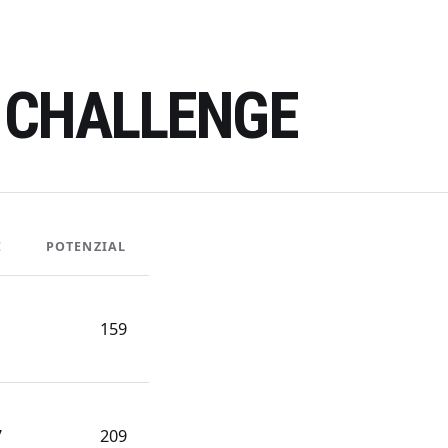
Z CHALLENGE
E
POTENZIAL
1
159
7
209