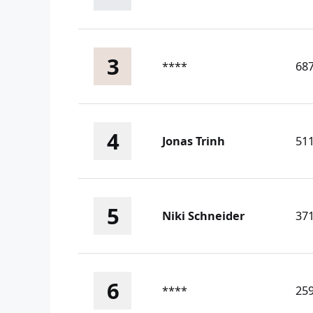
3
****
68
4
Jonas Trinh
51
5
Niki Schneider
37
6
****
25