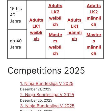
Adults
Adults
16 bis
LK2
LK2
40
weibli
männli
Adults
Adults
Jahre
ch
ch
LK1
LK1
weibli
männli
Maste
Master
ch
ch
ab 40
rs
s
Jahre
weibli
männli
ch
ch
Competitions 2025
1. Ninja Bundesliga V 2025
Dezember 21, 2025
2. Ninja Bundesliga V 2025
Dezember 20, 2025
3. Ninja Bundesliga V 2025