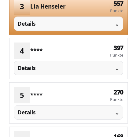
557
3
Lia Henseler
Punkte
Details
397
4
****
Punkte
Details
270
5
****
Punkte
Details
168