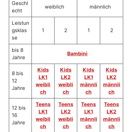
Geschl
weiblich
männlich
echt
Leistun
gsklas
1
2
1
2
se
bis 8
Bambini
Jahre
Kids
Kids
Kids
Kids
8 bis
LK1
LK2
LK1
LK2
12
weibli
weibli
männli
männli
Jahre
ch
ch
ch
ch
Teens
Teens
Teens
Teens
12 bis
LK1
LK2
LK1
LK2
16
weibli
weibli
männli
männli
Jahre
ch
ch
ch
ch