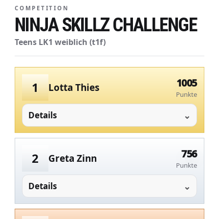
COMPETITION
NINJA SKILLZ CHALLENGE
Teens LK1 weiblich (t1f)
1005
1
Lotta Thies
Punkte
Details
756
2
Greta Zinn
Punkte
Details