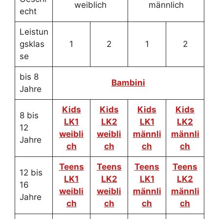
weiblich
männlich
echt
Leistun
gsklas
1
2
1
2
se
bis 8
Bambini
Jahre
Kids
Kids
Kids
Kids
8 bis
LK1
LK2
LK1
LK2
12
weibli
weibli
männli
männli
Jahre
ch
ch
ch
ch
Teens
Teens
Teens
Teens
12 bis
LK1
LK2
LK1
LK2
16
weibli
weibli
männli
männli
Jahre
ch
ch
ch
ch