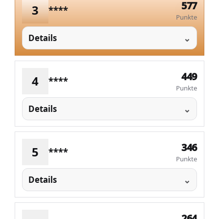
577
3
****
Punkte
Details
449
4
****
Punkte
Details
346
5
****
Punkte
Details
264