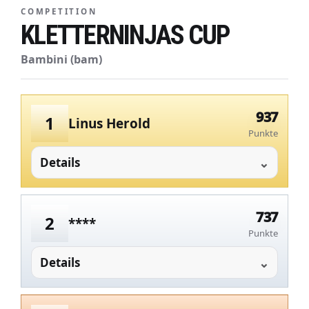
COMPETITION
KLETTERNINJAS CUP
Bambini (bam)
937
1
Linus Herold
Punkte
Details
737
2
****
Punkte
Details