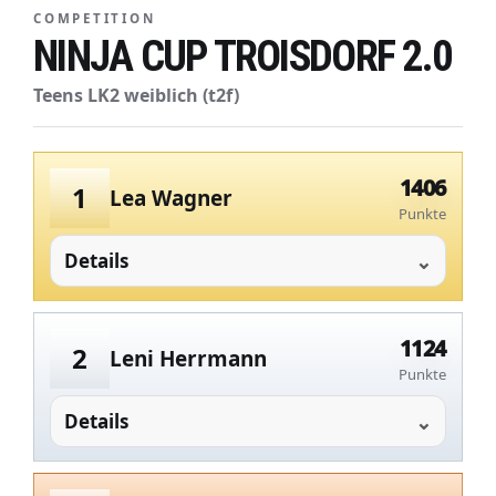
COMPETITION
NINJA CUP TROISDORF 2.0
Teens LK2 weiblich (t2f)
1406
1
Lea Wagner
Punkte
Details
1124
2
Leni Herrmann
Punkte
Details