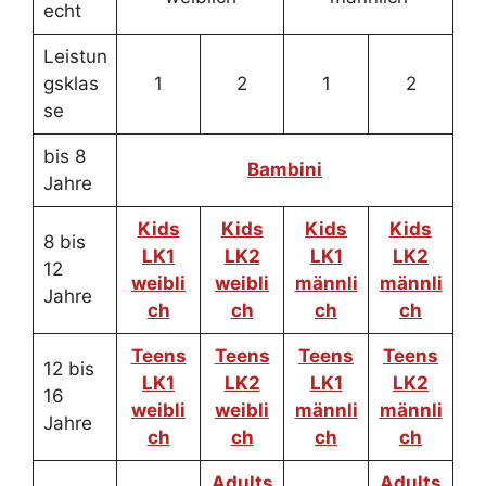
echt
Leistun
gsklas
1
2
1
2
se
bis 8
Bambini
Jahre
Kids
Kids
Kids
Kids
8 bis
LK1
LK2
LK1
LK2
12
weibli
weibli
männli
männli
Jahre
ch
ch
ch
ch
Teens
Teens
Teens
Teens
12 bis
LK1
LK2
LK1
LK2
16
weibli
weibli
männli
männli
Jahre
ch
ch
ch
ch
Adults
Adults