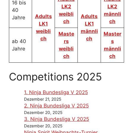
16 bis
LK2
LK2
40
weibli
männli
Adults
Adults
Jahre
ch
ch
LK1
LK1
weibli
männli
Maste
Master
ch
ch
ab 40
rs
s
Jahre
weibli
männli
ch
ch
Competitions 2025
1. Ninja Bundesliga V 2025
Dezember 21, 2025
2. Ninja Bundesliga V 2025
Dezember 20, 2025
3. Ninja Bundesliga V 2025
Dezember 20, 2025
Ninja Spirit Weihnachts-Turnier