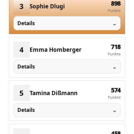
898
3
Sophie Dlugi
Punkte
Details
718
4
Emma Homberger
Punkte
Details
574
5
Tamina Dißmann
Punkte
Details
458