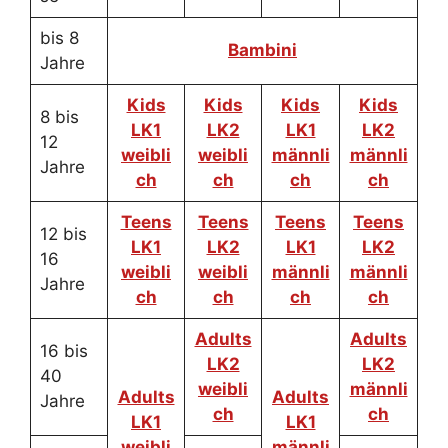
bis 8
Bambini
Jahre
Kids
Kids
Kids
Kids
8 bis
LK1
LK2
LK1
LK2
12
weibli
weibli
männli
männli
Jahre
ch
ch
ch
ch
Teens
Teens
Teens
Teens
12 bis
LK1
LK2
LK1
LK2
16
weibli
weibli
männli
männli
Jahre
ch
ch
ch
ch
Adults
Adults
16 bis
LK2
LK2
40
weibli
männli
Adults
Adults
Jahre
ch
ch
LK1
LK1
weibli
männli