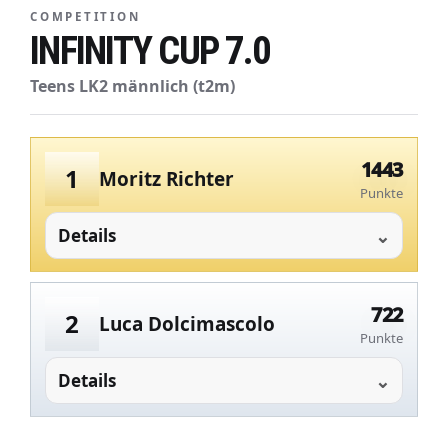
COMPETITION
INFINITY CUP 7.0
Teens LK2 männlich (t2m)
1443
1
Moritz Richter
Punkte
Details
722
2
Luca Dolcimascolo
Punkte
Details