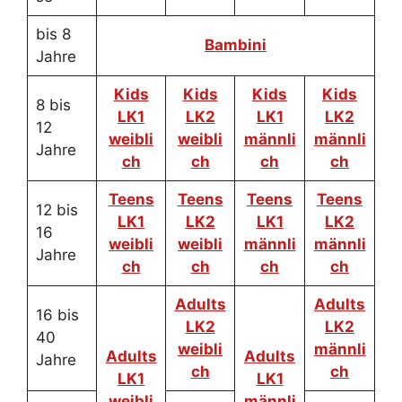
bis 8
Bambini
Jahre
Kids
Kids
Kids
Kids
8 bis
LK1
LK2
LK1
LK2
12
weibli
weibli
männli
männli
Jahre
ch
ch
ch
ch
Teens
Teens
Teens
Teens
12 bis
LK1
LK2
LK1
LK2
16
weibli
weibli
männli
männli
Jahre
ch
ch
ch
ch
Adults
Adults
16 bis
LK2
LK2
40
weibli
männli
Adults
Adults
Jahre
ch
ch
LK1
LK1
weibli
männli