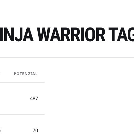
INJA WARRIOR TA
E
POTENZIAL
1
487
6
70