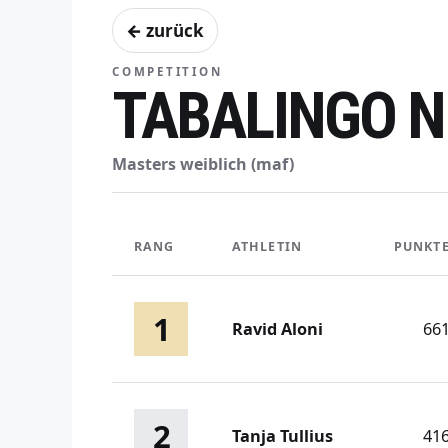
← zurück
COMPETITION
TABALINGO N
Masters weiblich (maf)
RANG
ATHLETIN
PUNKT
1
Ravid Aloni
66
2
Tanja Tullius
41