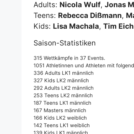
Adults:
Nicola Wulf
,
Jonas M
Teens:
Rebecca Dißmann
,
Ma
Kids:
Lisa Machala
,
Tim Eic
Saison-Statistiken
315 Wettkämpfe in 37 Events.
1051 Athletinnen und Athleten mit folgen
336 Adults LK1 männlich
327 Kids LK2 männlich
292 Adults LK2 männlich
253 Teens LK2 männlich
187 Teens LK1 männlich
167 Masters männlich
166 Kids LK2 weiblich
142 Teens LK1 weiblich
139 Kids LK1 männlich