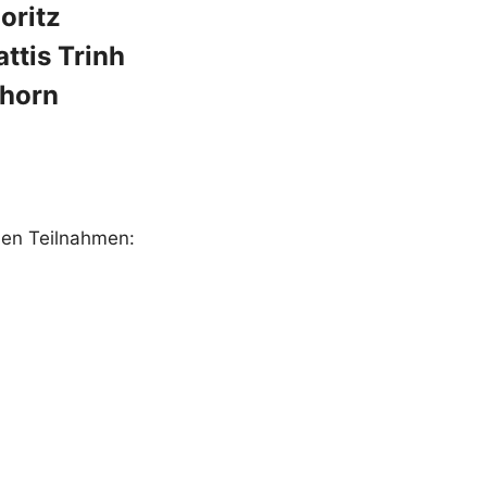
oritz
ttis Trinh
hhorn
den Teilnahmen: