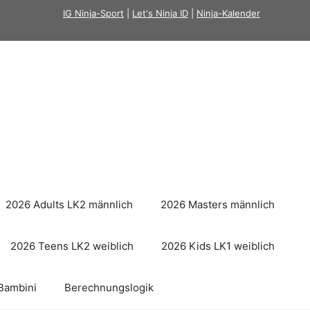
IG Ninja-Sport
|
Let's Ninja ID
|
Ninja-Kalender
2026 Adults LK2 männlich
2026 Masters männlich
2026 Teens LK2 weiblich
2026 Kids LK1 weiblich
Bambini
Berechnungslogik