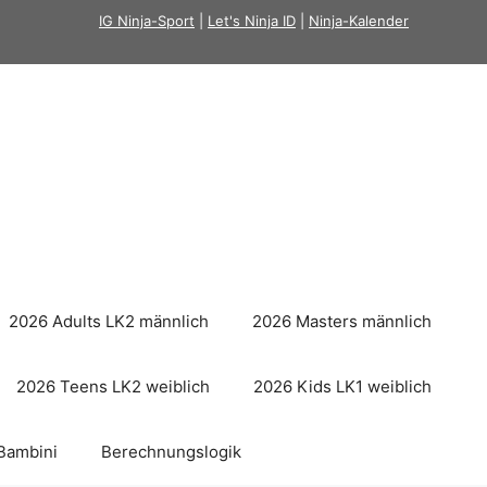
IG Ninja-Sport
|
Let's Ninja ID
|
Ninja-Kalender
2026 Adults LK2 männlich
2026 Masters männlich
2026 Teens LK2 weiblich
2026 Kids LK1 weiblich
Bambini
Berechnungslogik