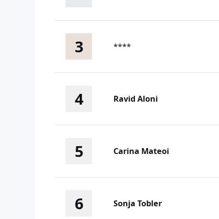
3
****
4
Ravid Aloni
5
Carina Mateoi
6
Sonja Tobler