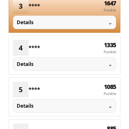
1647
3
****
Punkte
Details
1335
4
****
Punkte
Details
1085
5
****
Punkte
Details
885