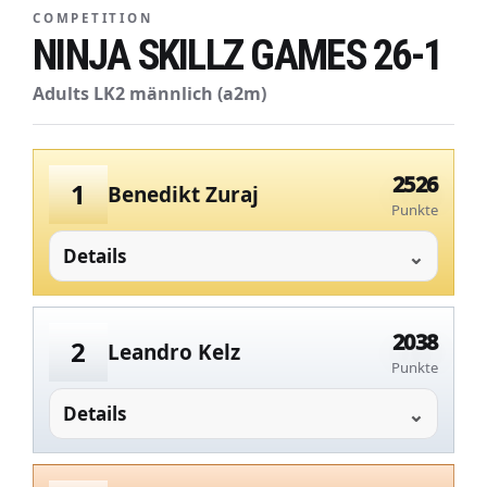
COMPETITION
NINJA SKILLZ GAMES 26-1
Adults LK2 männlich (a2m)
2526
1
Benedikt Zuraj
Punkte
Details
2038
2
Leandro Kelz
Punkte
Details