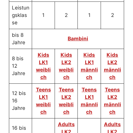
Leistun
gsklas
1
2
1
2
se
bis 8
Bambini
Jahre
Kids
Kids
Kids
Kids
8 bis
LK1
LK2
LK1
LK2
12
weibli
weibli
männli
männli
Jahre
ch
ch
ch
ch
Teens
Teens
Teens
Teens
12 bis
LK1
LK2
LK1
LK2
16
weibli
weibli
männli
männli
Jahre
ch
ch
ch
ch
Adults
Adults
16 bis
LK2
LK2