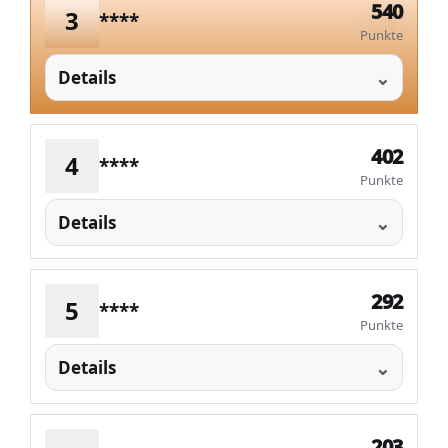
540
3
****
Punkte
Details
402
4
****
Punkte
Details
292
5
****
Punkte
Details
203