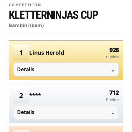
COMPETITION
KLETTERNINJAS CUP
Bambini (bam)
928
1
Linus Herold
Punkte
Details
712
2
****
Punkte
Details