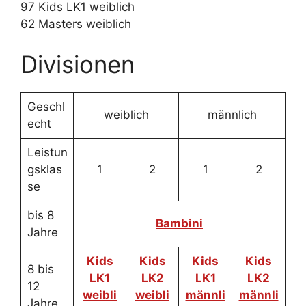
97 Kids LK1 weiblich
62 Masters weiblich
Divisionen
Geschl
weiblich
männlich
echt
Leistun
gsklas
1
2
1
2
se
bis 8
Bambini
Jahre
Kids
Kids
Kids
Kids
8 bis
LK1
LK2
LK1
LK2
12
weibli
weibli
männli
männli
Jahre