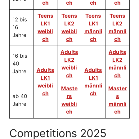
ch
ch
ch
ch
Teens
Teens
Teens
Teens
12 bis
LK1
LK2
LK1
LK2
16
weibli
weibli
männli
männli
Jahre
ch
ch
ch
ch
Adults
Adults
16 bis
LK2
LK2
40
weibli
männli
Adults
Adults
Jahre
ch
ch
LK1
LK1
weibli
männli
Maste
Master
ch
ch
ab 40
rs
s
Jahre
weibli
männli
ch
ch
Competitions 2025