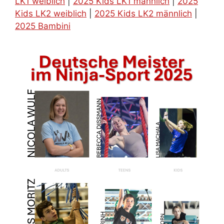
LK1 weiblich
|
2025 Kids LK1 männlich
|
2025
Kids LK2 weiblich
|
2025 Kids LK2 männlich
|
2025 Bambini