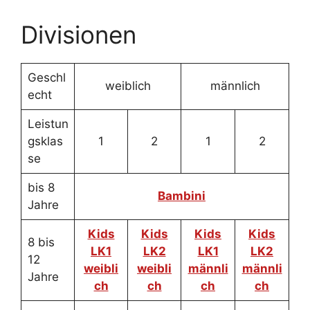
Divisionen
Geschl
weiblich
männlich
echt
Leistun
gsklas
1
2
1
2
se
bis 8
Bambini
Jahre
Kids
Kids
Kids
Kids
8 bis
LK1
LK2
LK1
LK2
12
weibli
weibli
männli
männli
Jahre
ch
ch
ch
ch