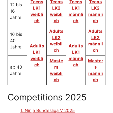
Teens
Teens
Teens
Teens
12 bis
LK1
LK2
LK1
LK2
16
weibli
weibli
männli
männli
Jahre
ch
ch
ch
ch
Adults
Adults
16 bis
LK2
LK2
40
weibli
männli
Adults
Adults
Jahre
ch
ch
LK1
LK1
weibli
männli
Maste
Master
ch
ch
ab 40
rs
s
Jahre
weibli
männli
ch
ch
Competitions 2025
1. Ninja Bundesliga V 2025