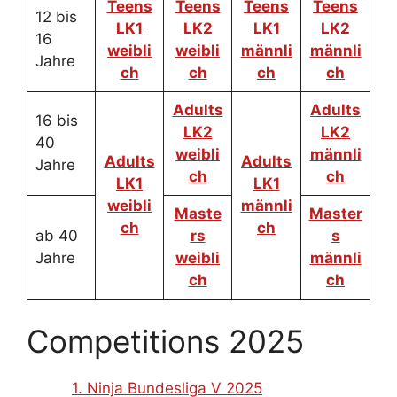
Teens
Teens
Teens
Teens
12 bis
LK1
LK2
LK1
LK2
16
weibli
weibli
männli
männli
Jahre
ch
ch
ch
ch
Adults
Adults
16 bis
LK2
LK2
40
weibli
männli
Adults
Adults
Jahre
ch
ch
LK1
LK1
weibli
männli
Maste
Master
ch
ch
ab 40
rs
s
Jahre
weibli
männli
ch
ch
Competitions 2025
1. Ninja Bundesliga V 2025