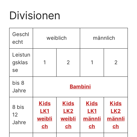
Divisionen
Geschl
weiblich
männlich
echt
Leistun
gsklas
1
2
1
2
se
bis 8
Bambini
Jahre
Kids
Kids
Kids
Kids
8 bis
LK1
LK2
LK1
LK2
12
weibli
weibli
männli
männli
Jahre
ch
ch
ch
ch