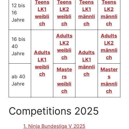
Teens
Teens
Teens
Teens
12 bis
LK1
LK2
LK1
LK2
16
weibli
weibli
männli
männli
Jahre
ch
ch
ch
ch
Adults
Adults
16 bis
LK2
LK2
40
weibli
männli
Adults
Adults
Jahre
ch
ch
LK1
LK1
weibli
männli
Maste
Master
ch
ch
ab 40
rs
s
Jahre
weibli
männli
ch
ch
Competitions 2025
1. Ninja Bundesliga V 2025