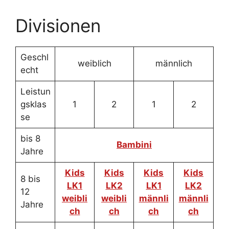
Divisionen
Geschl
weiblich
männlich
echt
Leistun
gsklas
1
2
1
2
se
bis 8
Bambini
Jahre
Kids
Kids
Kids
Kids
8 bis
LK1
LK2
LK1
LK2
12
weibli
weibli
männli
männli
Jahre
ch
ch
ch
ch