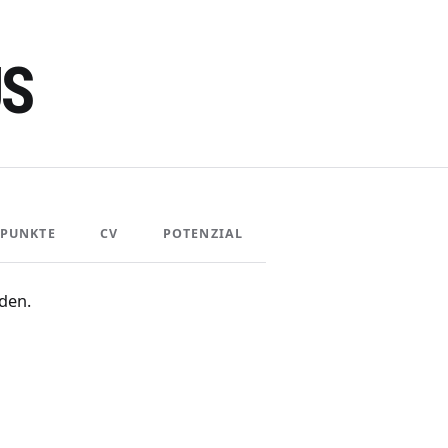
US
PUNKTE
CV
POTENZIAL
den.