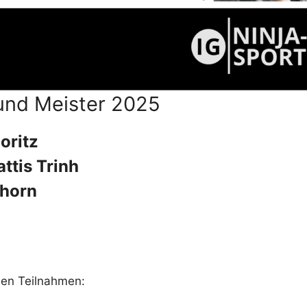
und Meister 2025
oritz
ttis Trinh
hhorn
den Teilnahmen: