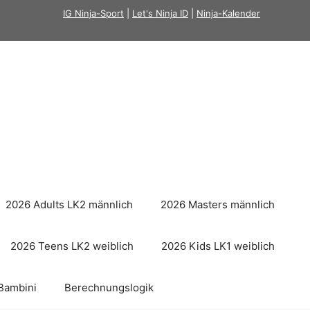
IG Ninja-Sport
|
Let's Ninja ID
|
Ninja-Kalender
2026 Adults LK2 männlich
2026 Masters männlich
2026 Teens LK2 weiblich
2026 Kids LK1 weiblich
Bambini
Berechnungslogik