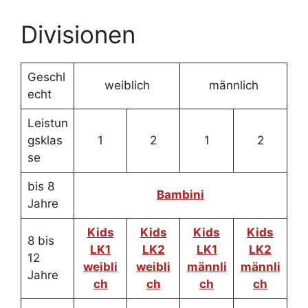
Divisionen
Geschl
weiblich
männlich
echt
Leistun
gsklas
1
2
1
2
se
bis 8
Bambini
Jahre
Kids
Kids
Kids
Kids
8 bis
LK1
LK2
LK1
LK2
12
weibli
weibli
männli
männli
Jahre
ch
ch
ch
ch