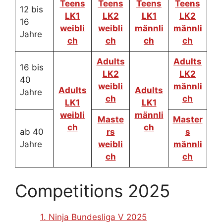
Teens
Teens
Teens
Teens
12 bis
LK1
LK2
LK1
LK2
16
weibli
weibli
männli
männli
Jahre
ch
ch
ch
ch
Adults
Adults
16 bis
LK2
LK2
40
weibli
männli
Adults
Adults
Jahre
ch
ch
LK1
LK1
weibli
männli
Maste
Master
ch
ch
ab 40
rs
s
Jahre
weibli
männli
ch
ch
Competitions 2025
1. Ninja Bundesliga V 2025