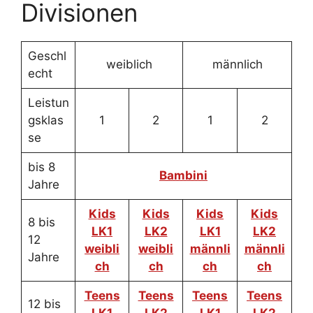
Divisionen
Geschl
weiblich
männlich
echt
Leistun
gsklas
1
2
1
2
se
bis 8
Bambini
Jahre
Kids
Kids
Kids
Kids
8 bis
LK1
LK2
LK1
LK2
12
weibli
weibli
männli
männli
Jahre
ch
ch
ch
ch
Teens
Teens
Teens
Teens
12 bis