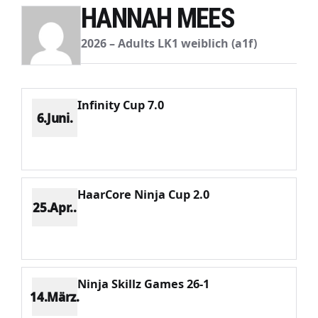
HANNAH MEES
2026 – Adults LK1 weiblich (a1f)
Infinity Cup 7.0
6.Juni.
Platz 3
Punkte 561
CV 932
Potenzial 196
HaarCore Ninja Cup 2.0
25.Apr..
Platz 3
Punkte 931
CV 1487
Potenzial 167
Ninja Skillz Games 26-1
14.März.
Platz 4
Punkte 898
CV 1703