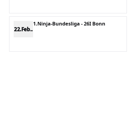
Potenzial 134
1.Ninja-Bundesliga - 26I Bonn
22.Feb..
Platz 6
Punkte 376
CV 1334
Potenzial 110