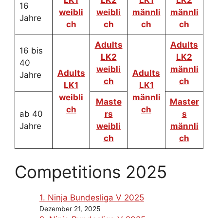
LK1
LK2
LK1
LK2
16
weibli
weibli
männli
männli
Jahre
ch
ch
ch
ch
Adults
Adults
16 bis
LK2
LK2
40
weibli
männli
Adults
Adults
Jahre
ch
ch
LK1
LK1
weibli
männli
Maste
Master
ch
ch
ab 40
rs
s
Jahre
weibli
männli
ch
ch
Competitions 2025
1. Ninja Bundesliga V 2025
Dezember 21, 2025