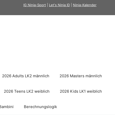
IG Ninja-Sport
|
Let's Ninja ID
|
Ninja-Kalender
2026 Adults LK2 männlich
2026 Masters männlich
2026 Teens LK2 weiblich
2026 Kids LK1 weiblich
Bambini
Berechnungslogik