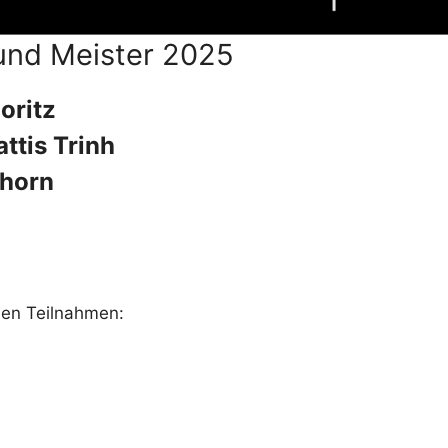
und Meister 2025
oritz
ttis Trinh
hhorn
den Teilnahmen: