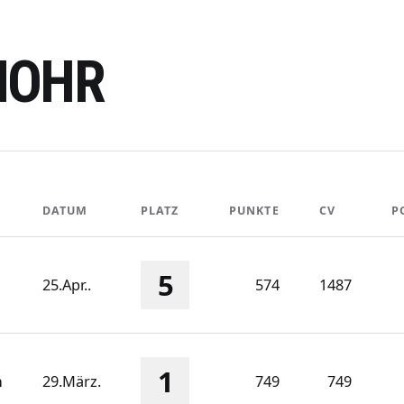
MOHR
DATUM
PLATZ
PUNKTE
CV
P
5
25.Apr..
574
1487
1
n
29.März.
749
749