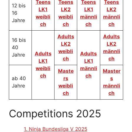
Teens
Teens
Teens
Teens
12 bis
LK1
LK2
LK1
LK2
16
weibli
weibli
männli
männli
Jahre
ch
ch
ch
ch
Adults
Adults
16 bis
LK2
LK2
40
weibli
männli
Adults
Adults
Jahre
ch
ch
LK1
LK1
weibli
männli
Maste
Master
ch
ch
ab 40
rs
s
Jahre
weibli
männli
ch
ch
Competitions 2025
1. Ninja Bundesliga V 2025