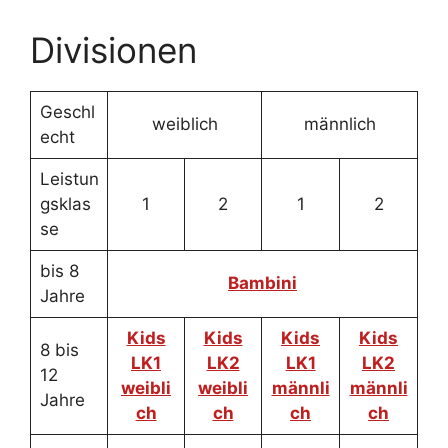
Divisionen
Geschl
weiblich
männlich
echt
Leistun
gsklas
1
2
1
2
se
bis 8
Bambini
Jahre
Kids
Kids
Kids
Kids
8 bis
LK1
LK2
LK1
LK2
12
weibli
weibli
männli
männli
Jahre
ch
ch
ch
ch