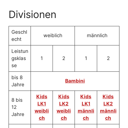
Divisionen
Geschl
weiblich
männlich
echt
Leistun
gsklas
1
2
1
2
se
bis 8
Bambini
Jahre
Kids
Kids
Kids
Kids
8 bis
LK1
LK2
LK1
LK2
12
weibli
weibli
männli
männli
Jahre
ch
ch
ch
ch