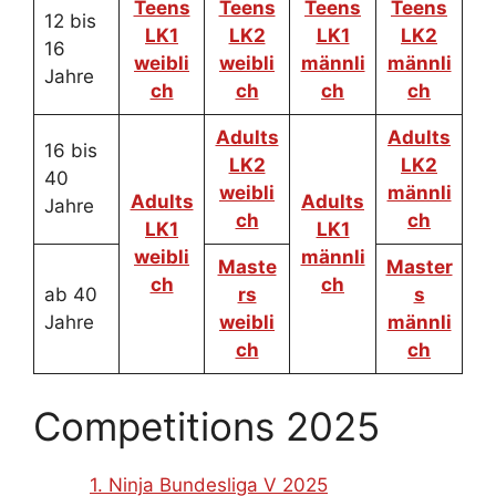
Teens
Teens
Teens
Teens
12 bis
LK1
LK2
LK1
LK2
16
weibli
weibli
männli
männli
Jahre
ch
ch
ch
ch
Adults
Adults
16 bis
LK2
LK2
40
weibli
männli
Adults
Adults
Jahre
ch
ch
LK1
LK1
weibli
männli
Maste
Master
ch
ch
ab 40
rs
s
Jahre
weibli
männli
ch
ch
Competitions 2025
1. Ninja Bundesliga V 2025