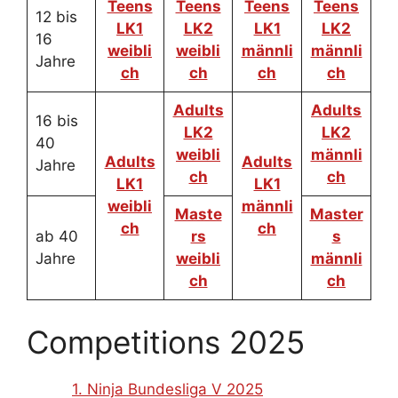
Teens
Teens
Teens
Teens
12 bis
LK1
LK2
LK1
LK2
16
weibli
weibli
männli
männli
Jahre
ch
ch
ch
ch
Adults
Adults
16 bis
LK2
LK2
40
weibli
männli
Adults
Adults
Jahre
ch
ch
LK1
LK1
weibli
männli
Maste
Master
ch
ch
ab 40
rs
s
Jahre
weibli
männli
ch
ch
Competitions 2025
1. Ninja Bundesliga V 2025