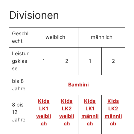
Divisionen
Geschl
weiblich
männlich
echt
Leistun
gsklas
1
2
1
2
se
bis 8
Bambini
Jahre
Kids
Kids
Kids
Kids
8 bis
LK1
LK2
LK1
LK2
12
weibli
weibli
männli
männli
Jahre
ch
ch
ch
ch