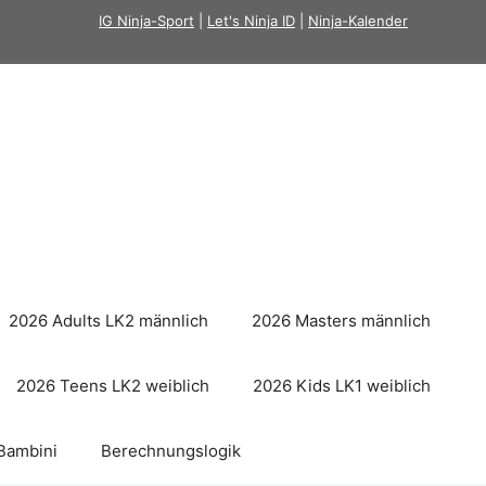
IG Ninja-Sport
|
Let's Ninja ID
|
Ninja-Kalender
2026 Adults LK2 männlich
2026 Masters männlich
2026 Teens LK2 weiblich
2026 Kids LK1 weiblich
Bambini
Berechnungslogik