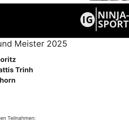
und Meister 2025
oritz
ttis Trinh
hhorn
den Teilnahmen: