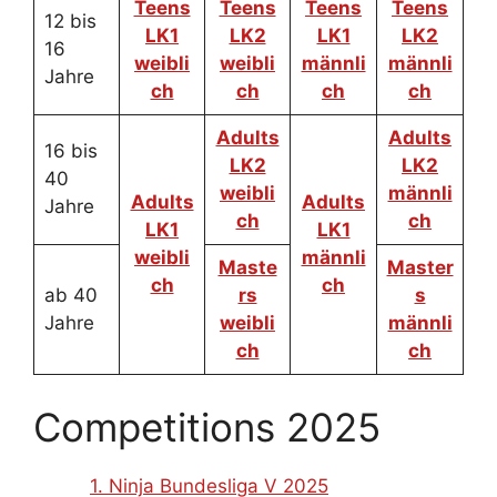
Teens
Teens
Teens
Teens
12 bis
LK1
LK2
LK1
LK2
16
weibli
weibli
männli
männli
Jahre
ch
ch
ch
ch
Adults
Adults
16 bis
LK2
LK2
40
weibli
männli
Adults
Adults
Jahre
ch
ch
LK1
LK1
weibli
männli
Maste
Master
ch
ch
ab 40
rs
s
Jahre
weibli
männli
ch
ch
Competitions 2025
1. Ninja Bundesliga V 2025