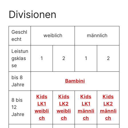
Divisionen
Geschl
weiblich
männlich
echt
Leistun
gsklas
1
2
1
2
se
bis 8
Bambini
Jahre
Kids
Kids
Kids
Kids
8 bis
LK1
LK2
LK1
LK2
12
weibli
weibli
männli
männli
Jahre
ch
ch
ch
ch