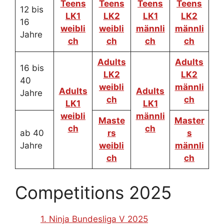
Teens
Teens
Teens
Teens
12 bis
LK1
LK2
LK1
LK2
16
weibli
weibli
männli
männli
Jahre
ch
ch
ch
ch
Adults
Adults
16 bis
LK2
LK2
40
weibli
männli
Adults
Adults
Jahre
ch
ch
LK1
LK1
weibli
männli
Maste
Master
ch
ch
ab 40
rs
s
Jahre
weibli
männli
ch
ch
Competitions 2025
1. Ninja Bundesliga V 2025