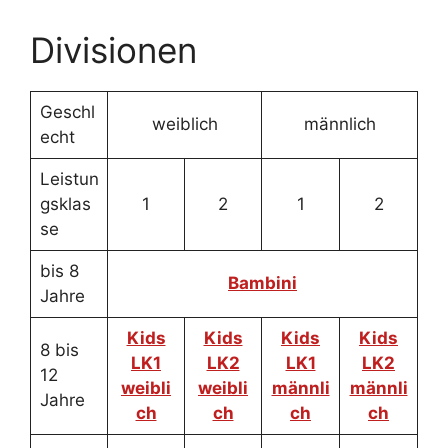
Divisionen
Geschl
weiblich
männlich
echt
Leistun
gsklas
1
2
1
2
se
bis 8
Bambini
Jahre
Kids
Kids
Kids
Kids
8 bis
LK1
LK2
LK1
LK2
12
weibli
weibli
männli
männli
Jahre
ch
ch
ch
ch