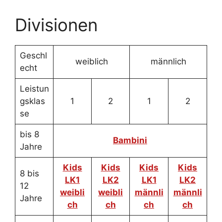
Divisionen
Geschl
weiblich
männlich
echt
Leistun
gsklas
1
2
1
2
se
bis 8
Bambini
Jahre
Kids
Kids
Kids
Kids
8 bis
LK1
LK2
LK1
LK2
12
weibli
weibli
männli
männli
Jahre
ch
ch
ch
ch