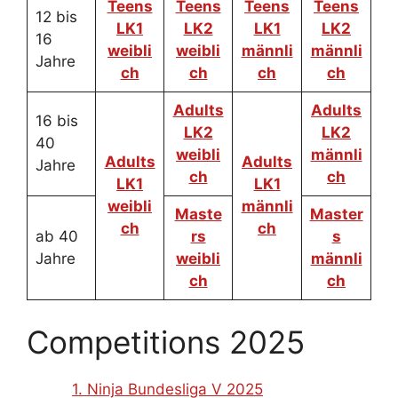
Teens
Teens
Teens
Teens
12 bis
LK1
LK2
LK1
LK2
16
weibli
weibli
männli
männli
Jahre
ch
ch
ch
ch
Adults
Adults
16 bis
LK2
LK2
40
weibli
männli
Adults
Adults
Jahre
ch
ch
LK1
LK1
weibli
männli
Maste
Master
ch
ch
ab 40
rs
s
Jahre
weibli
männli
ch
ch
Competitions 2025
1. Ninja Bundesliga V 2025