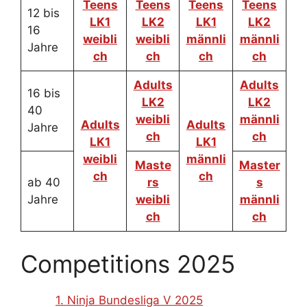
Teens
Teens
Teens
Teens
12 bis
LK1
LK2
LK1
LK2
16
weibli
weibli
männli
männli
Jahre
ch
ch
ch
ch
Adults
Adults
16 bis
LK2
LK2
40
weibli
männli
Adults
Adults
Jahre
ch
ch
LK1
LK1
weibli
männli
Maste
Master
ch
ch
ab 40
rs
s
Jahre
weibli
männli
ch
ch
Competitions 2025
1. Ninja Bundesliga V 2025