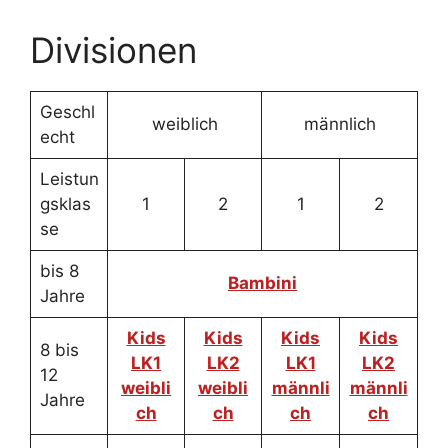
Divisionen
Geschl
weiblich
männlich
echt
Leistun
gsklas
1
2
1
2
se
bis 8
Bambini
Jahre
Kids
Kids
Kids
Kids
8 bis
LK1
LK2
LK1
LK2
12
weibli
weibli
männli
männli
Jahre
ch
ch
ch
ch