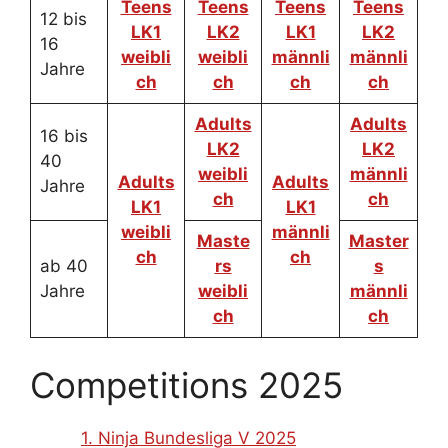
Teens
Teens
Teens
Teens
12 bis
LK1
LK2
LK1
LK2
16
weibli
weibli
männli
männli
Jahre
ch
ch
ch
ch
Adults
Adults
16 bis
LK2
LK2
40
weibli
männli
Adults
Adults
Jahre
ch
ch
LK1
LK1
weibli
männli
Maste
Master
ch
ch
ab 40
rs
s
Jahre
weibli
männli
ch
ch
Competitions 2025
1. Ninja Bundesliga V 2025