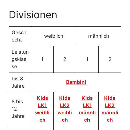
Divisionen
Geschl
weiblich
männlich
echt
Leistun
gsklas
1
2
1
2
se
bis 8
Bambini
Jahre
Kids
Kids
Kids
Kids
8 bis
LK1
LK2
LK1
LK2
12
weibli
weibli
männli
männli
Jahre
ch
ch
ch
ch