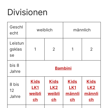
Divisionen
Geschl
weiblich
männlich
echt
Leistun
gsklas
1
2
1
2
se
bis 8
Bambini
Jahre
Kids
Kids
Kids
Kids
8 bis
LK1
LK2
LK1
LK2
12
weibli
weibli
männli
männli
Jahre
ch
ch
ch
ch