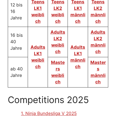
Teens
Teens
Teens
Teens
12 bis
LK1
LK2
LK1
LK2
16
weibli
weibli
männli
männli
Jahre
ch
ch
ch
ch
Adults
Adults
16 bis
LK2
LK2
40
weibli
männli
Adults
Adults
Jahre
ch
ch
LK1
LK1
weibli
männli
Maste
Master
ch
ch
ab 40
rs
s
Jahre
weibli
männli
ch
ch
Competitions 2025
1. Ninja Bundesliga V 2025