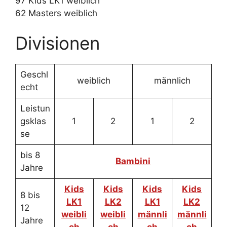
97 Kids LK1 weiblich
62 Masters weiblich
Divisionen
Geschl
weiblich
männlich
echt
Leistun
gsklas
1
2
1
2
se
bis 8
Bambini
Jahre
Kids
Kids
Kids
Kids
8 bis
LK1
LK2
LK1
LK2
12
weibli
weibli
männli
männli
Jahre