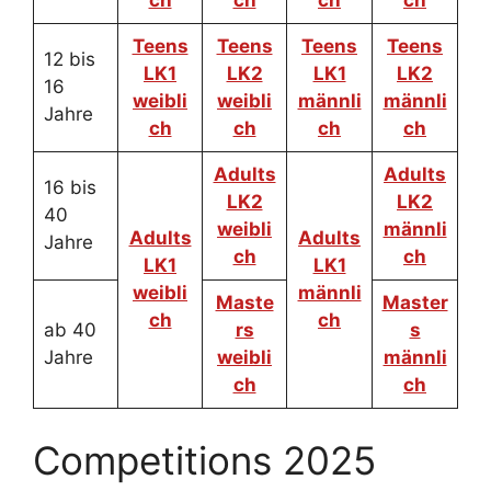
ch
ch
ch
ch
Teens
Teens
Teens
Teens
12 bis
LK1
LK2
LK1
LK2
16
weibli
weibli
männli
männli
Jahre
ch
ch
ch
ch
Adults
Adults
16 bis
LK2
LK2
40
weibli
männli
Adults
Adults
Jahre
ch
ch
LK1
LK1
weibli
männli
Maste
Master
ch
ch
ab 40
rs
s
Jahre
weibli
männli
ch
ch
Competitions 2025