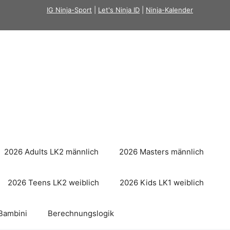
IG Ninja-Sport
|
Let's Ninja ID
|
Ninja-Kalender
2026 Adults LK2 männlich
2026 Masters männlich
2026 Teens LK2 weiblich
2026 Kids LK1 weiblich
Bambini
Berechnungslogik