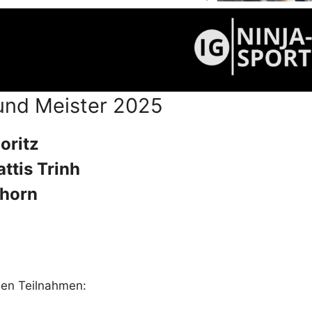
und Meister 2025
oritz
ttis Trinh
hhorn
den Teilnahmen: