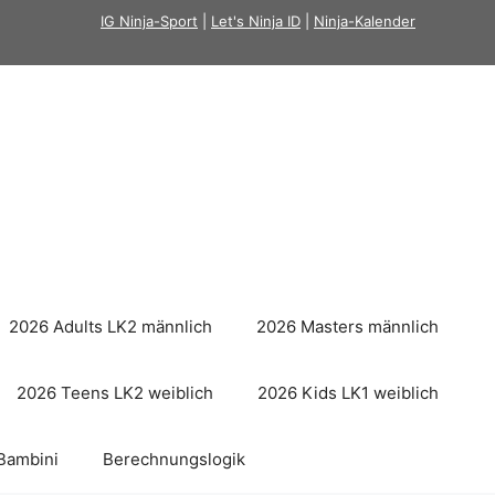
IG Ninja-Sport
|
Let's Ninja ID
|
Ninja-Kalender
2026 Adults LK2 männlich
2026 Masters männlich
2026 Teens LK2 weiblich
2026 Kids LK1 weiblich
Bambini
Berechnungslogik