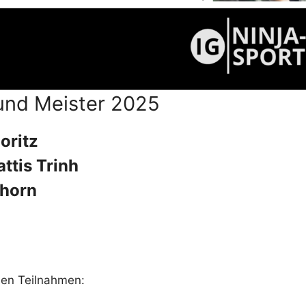
und Meister 2025
oritz
ttis Trinh
hhorn
den Teilnahmen: