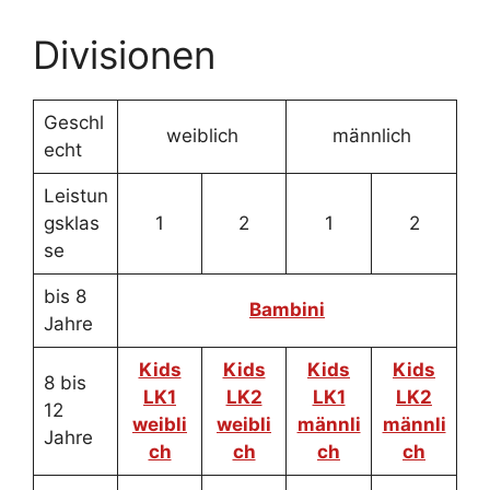
Divisionen
Geschl
weiblich
männlich
echt
Leistun
gsklas
1
2
1
2
se
bis 8
Bambini
Jahre
Kids
Kids
Kids
Kids
8 bis
LK1
LK2
LK1
LK2
12
weibli
weibli
männli
männli
Jahre
ch
ch
ch
ch