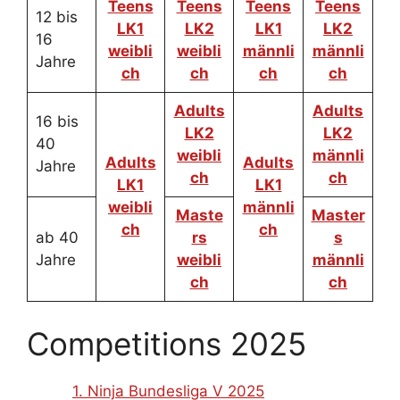
Teens
Teens
Teens
Teens
12 bis
LK1
LK2
LK1
LK2
16
weibli
weibli
männli
männli
Jahre
ch
ch
ch
ch
Adults
Adults
16 bis
LK2
LK2
40
weibli
männli
Adults
Adults
Jahre
ch
ch
LK1
LK1
weibli
männli
Maste
Master
ch
ch
ab 40
rs
s
Jahre
weibli
männli
ch
ch
Competitions 2025
1. Ninja Bundesliga V 2025