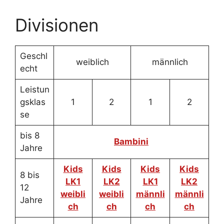
Divisionen
Geschl
weiblich
männlich
echt
Leistun
gsklas
1
2
1
2
se
bis 8
Bambini
Jahre
Kids
Kids
Kids
Kids
8 bis
LK1
LK2
LK1
LK2
12
weibli
weibli
männli
männli
Jahre
ch
ch
ch
ch