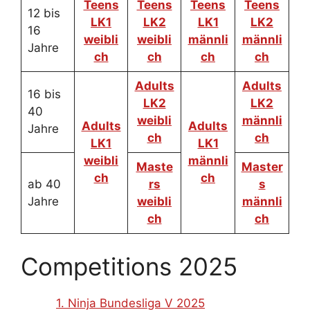
Teens
Teens
Teens
Teens
12 bis
LK1
LK2
LK1
LK2
16
weibli
weibli
männli
männli
Jahre
ch
ch
ch
ch
Adults
Adults
16 bis
LK2
LK2
40
weibli
männli
Adults
Adults
Jahre
ch
ch
LK1
LK1
weibli
männli
Maste
Master
ch
ch
ab 40
rs
s
Jahre
weibli
männli
ch
ch
Competitions 2025
1. Ninja Bundesliga V 2025