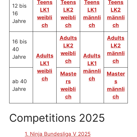
Teens
Teens
Teens
Teens
12 bis
LK1
LK2
LK1
LK2
16
weibli
weibli
männli
männli
Jahre
ch
ch
ch
ch
Adults
Adults
16 bis
LK2
LK2
40
weibli
männli
Adults
Adults
Jahre
ch
ch
LK1
LK1
weibli
männli
Maste
Master
ch
ch
ab 40
rs
s
Jahre
weibli
männli
ch
ch
Competitions 2025
1. Ninja Bundesliga V 2025