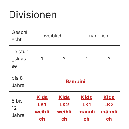
Divisionen
Geschl
weiblich
männlich
echt
Leistun
gsklas
1
2
1
2
se
bis 8
Bambini
Jahre
Kids
Kids
Kids
Kids
8 bis
LK1
LK2
LK1
LK2
12
weibli
weibli
männli
männli
Jahre
ch
ch
ch
ch